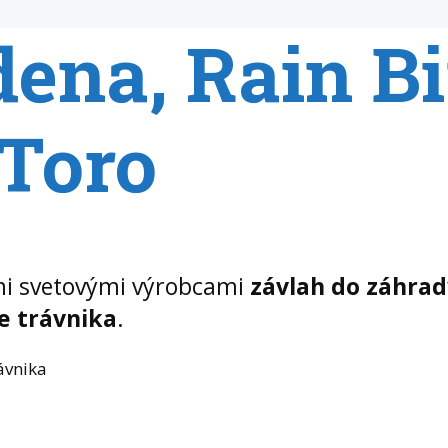
dena, Rain Bi
 Toro
mi svetovými výrobcami
závlah do záhrad
e trávnika
.