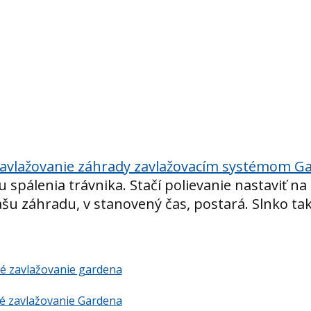
krásneho trávnika aj počas horúcich letných dní 
žovaním (závlahou)
zavlažovanie záhrady zavlažovacím systémom G
spálenia trávnika. Stačí polievanie nastaviť na 
vašu záhradu, v stanovený čas, postará. Slnko ta
é zavlažovanie gardena
é zavlažovanie Gardena