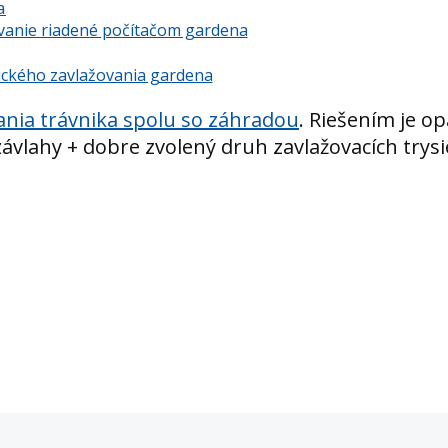
vanie riadené počítačom gardena
ického zavlažovania gardena
nia trávnika spolu so záhradou
. Riešením je op
 závlahy + dobre zvolený druh zavlažovacích trysi
zbytočných chýb