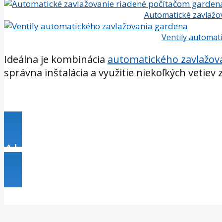
Automatické zavlažo
Ventily automat
Ideálna je kombinácia
automatického zavlažova
správna inštalácia a využitie niekoľkých vetiev
Ako na realizáciu závlahy bez 