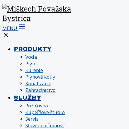
MENU
PRODUKTY
Voda
Plyn
Kúrenie
Plynové kotly
Kanalizácie
Záhradníctvo
SLUŽBY
Požičovňa
Kúpeľňové štúdio
Servis
Stavebná činnosť