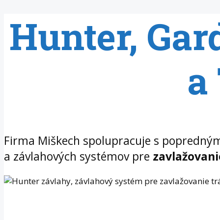
Hunter, Gar
a
Firma Miškech spolupracuje s popredný
a závlahových systémov pre
zavlažovani