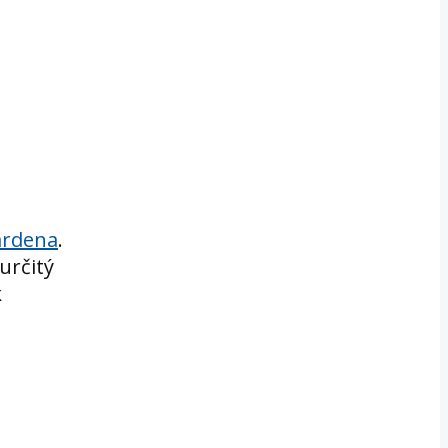
a ako čo
ardena
.
určitý
k