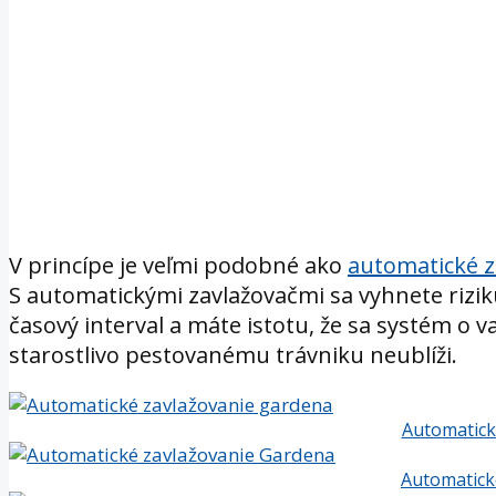
Pripravili sme pre vás pár tipov pre udržanie 
najlepšie zavlažiť trávnik automatickým zavla
V princípe je veľmi podobné ako
automatické 
S automatickými zavlažovačmi sa vyhnete riziku 
časový interval a máte istotu, že sa systém o 
starostlivo pestovanému trávniku neublíži.
Automatick
Automatick