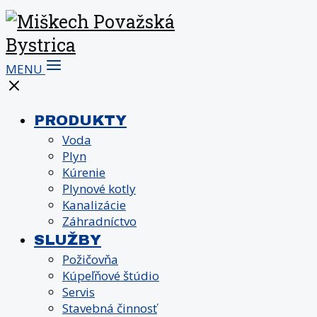
MENU
PRODUKTY
Voda
Plyn
Kúrenie
Plynové kotly
Kanalizácie
Záhradníctvo
SLUŽBY
Požičovňa
Kúpeľňové štúdio
Servis
Stavebná činnosť