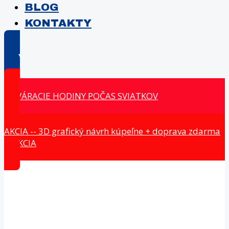
BLOG
KONTAKTY
E-shop
OTVÁRACIE HODINY POČAS SVIATKOV
AKCIA -- 3D grafický návrh kúpeľne + doprava zdarma
-- AKCIA