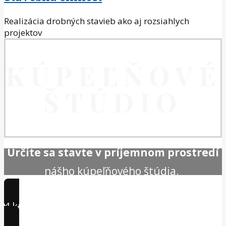
Realizácia drobných stavieb ako aj rozsiahlych
projektov
KÚPEĽŇOVÉ
ŠTÚDIO
Určite sa stavte v príjemnom prostredí
nášho
kúpeľňového štúdia.
4 kroky k novej kúpeľni