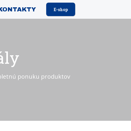
KONTAKTY
E-shop
ály
mpletnú ponuku produktov