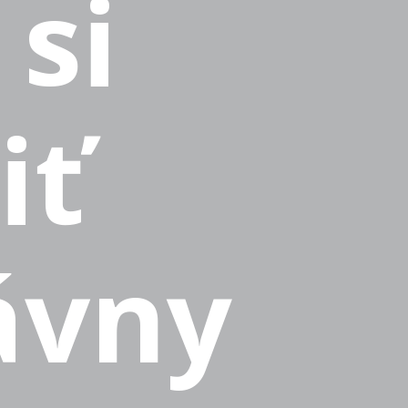
 si
iť
ávny