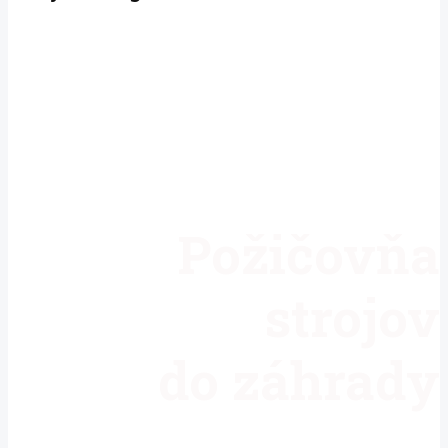
Požičovňa
strojov
do záhrady