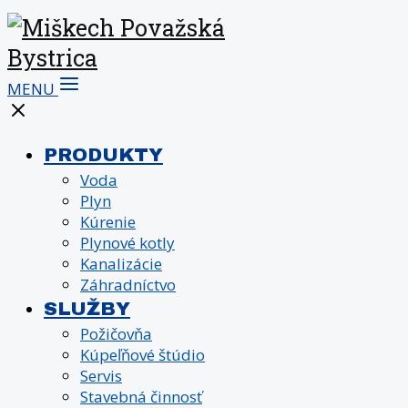
MENU
PRODUKTY
Voda
Plyn
Kúrenie
Plynové kotly
Kanalizácie
Záhradníctvo
SLUŽBY
Požičovňa
Kúpeľňové štúdio
Servis
Stavebná činnosť