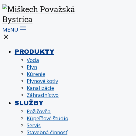
MENU
PRODUKTY
Voda
Plyn
Kúrenie
Plynové kotly
Kanalizácie
Záhradníctvo
SLUŽBY
Požičovňa
Kúpeľňové štúdio
Servis
Stavebná činnosť