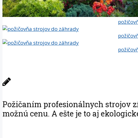
požičovň
požičovň
požičovň
Požičaním profesionálnych strojov zí
možnú cenu. A ešte je to aj ekologick