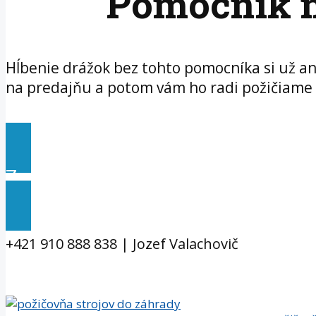
Pomocník n
Hĺbenie drážok bez tohto pomocníka si už an
na predajňu a potom vám ho radi požičiame a
Zavolať do požičovne
+421 910 888 838 | Jozef Valachovič