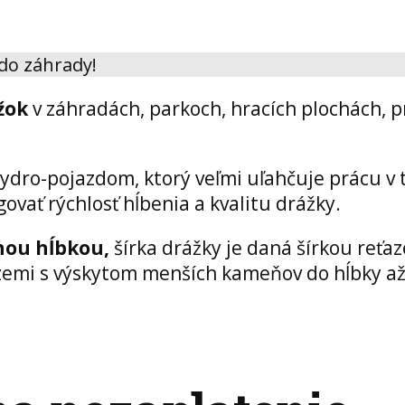
 do záhrady!
žok
v záhradách, parkoch, hracích plochách, p
ydro-pojazdom, ktorý veľmi uľahčuje prácu v 
govať rýchlosť hĺbenia a kvalitu drážky.
ľnou hĺbkou,
šírka drážky je daná šírkou reťa
j zemi s výskytom menších kameňov do hĺbky a