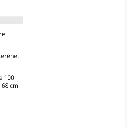
re
teréne.
ze 100
ž 68 cm.