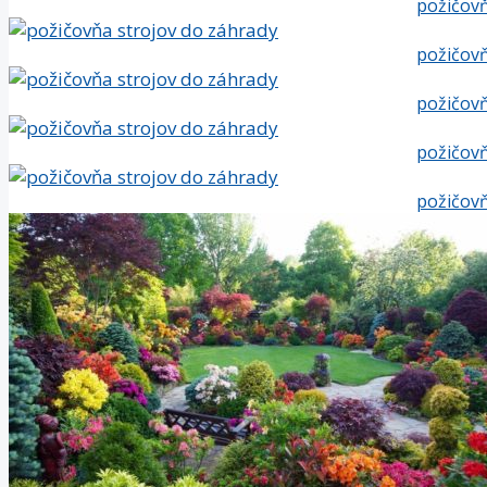
požičovň
požičovň
požičovň
požičovň
požičovň