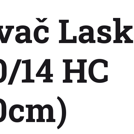
vač Lask
0/14 HC
0cm)