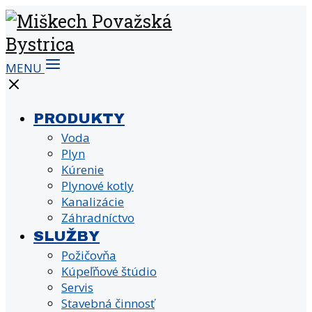
MENU
PRODUKTY
Voda
Plyn
Kúrenie
Plynové kotly
Kanalizácie
Záhradníctvo
SLUŽBY
Požičovňa
Kúpeľňové štúdio
Servis
Stavebná činnosť