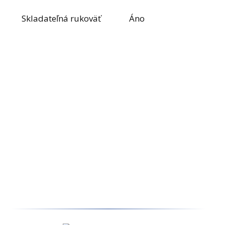
Skladateľná rukoväť
Áno
Navštívte našu predajňu osobne a získajte
dodatočnú zľavu za osobný odber!
Objednaný stroj pre Vás zložíme
a sprevádzkujeme priamo na mieste.
Odskúšaný stroj Vám predvedieme
a zaškolíme Vás na jeho obsluhu.
Platbu môžete uskutočniť priamo na predajni
v hotovosti, alebo kartou .