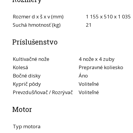
Rozmer d x š x v (mm)
1 155 x 510 x 1 035
Suchá hmotnosť (kg)
21
Príslušenstvo
Kultivačné nože
4 nože x 4 zuby
Kolesá
Prepravné koliesko
Bočné disky
Áno
Kyprič pôdy
Voliteľné
Prevzdušňovač / Rozrývač
Voliteľné
Motor
Typ motora