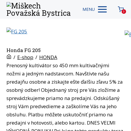
MENU
0
Honda FG 205
/
E-shop
/
HONDA
Prenosný kultivátor so 450 mm kultivačnými
nožmi a jedným nadstavcom. Navštívte našu
predajňu osobne a získajte ešte ďalšiu zľavu 5% za
osobný odber! Objednaný stroj pre Vás zložíme a
sprevádzkujeme priamo na predajni. Odskúšaný
stroj Vám predvedieme a zaškolíme Vás na jeho
obsluhu. Platbu môžete uskutočniť priamo na
predajni v hotovosti, alebo kartou. DNES VEĽMI
VÝHODNÁ PONUKA! Pri kúpe tohto produktu teraz