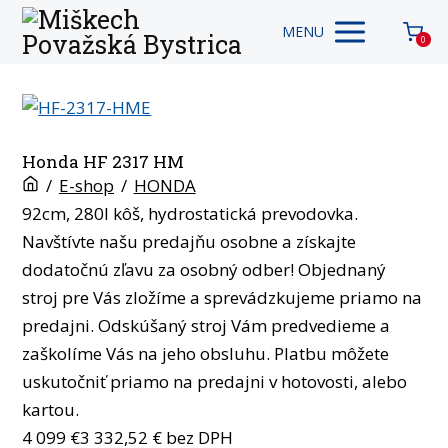
MENU
0
Honda HF 2317 HM
/
E-shop
/
HONDA
92cm, 280l kôš, hydrostatická prevodovka.
Navštívte našu predajňu osobne a získajte
dodatočnú zľavu za osobný odber! Objednaný
stroj pre Vás zložíme a sprevádzkujeme priamo na
predajni. Odskúšaný stroj Vám predvedieme a
zaškolíme Vás na jeho obsluhu. Platbu môžete
uskutočniť priamo na predajni v hotovosti, alebo
kartou.
4 099
€
3 332,52
€ bez DPH