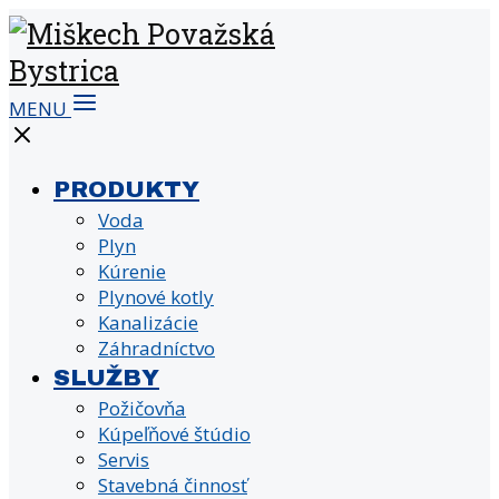
MENU
PRODUKTY
Voda
Plyn
Kúrenie
Plynové kotly
Kanalizácie
Záhradníctvo
SLUŽBY
Požičovňa
Kúpeľňové štúdio
Servis
Stavebná činnosť