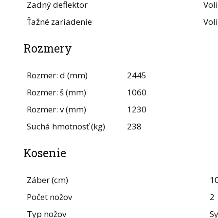
Zadný deflektor
Vol
Ťažné zariadenie
Vol
Rozmery
Rozmer: d (mm)
2445
Rozmer: š (mm)
1060
Rozmer: v (mm)
1230
Suchá hmotnosť (kg)
238
Kosenie
Záber (cm)
1
Počet nožov
2
Typ nožov
S