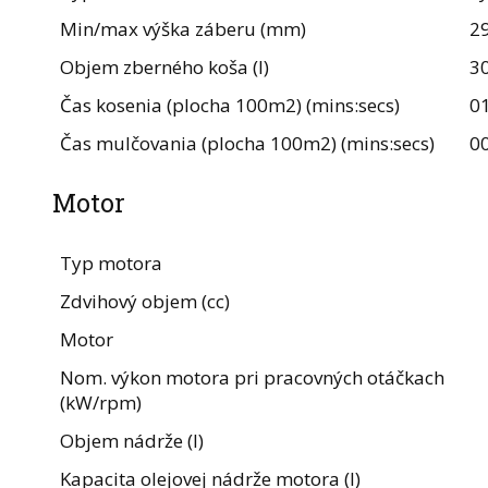
Min/max výška záberu (mm)
29
Objem zberného koša (l)
3
Čas kosenia (plocha 100m2) (mins:secs)
0
Čas mulčovania (plocha 100m2) (mins:secs)
0
Motor
Typ motora
Zdvihový objem (cc)
Motor
Nom. výkon motora pri pracovných otáčkach
(kW/rpm)
Objem nádrže (l)
Kapacita olejovej nádrže motora (l)