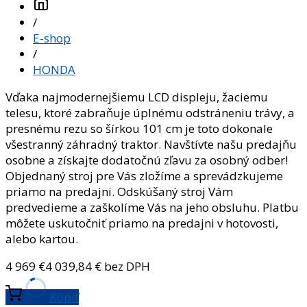
/
E-shop
/
HONDA
Vďaka najmodernejšiemu LCD displeju, žaciemu
telesu, ktoré zabraňuje úplnému odstráneniu trávy, a
presnému rezu so šírkou 101 cm je toto dokonale
všestranný záhradný traktor. Navštívte našu predajňu
osobne a získajte dodatočnú zľavu za osobný odber!
Objednaný stroj pre Vás zložíme a sprevádzkujeme
priamo na predajni. Odskúšaný stroj Vám
predvedieme a zaškolíme Vás na jeho obsluhu. Platbu
môžete uskutočniť priamo na predajni v hotovosti,
alebo kartou.
4 969
€
4 039,84
€ bez DPH
Kúpiť