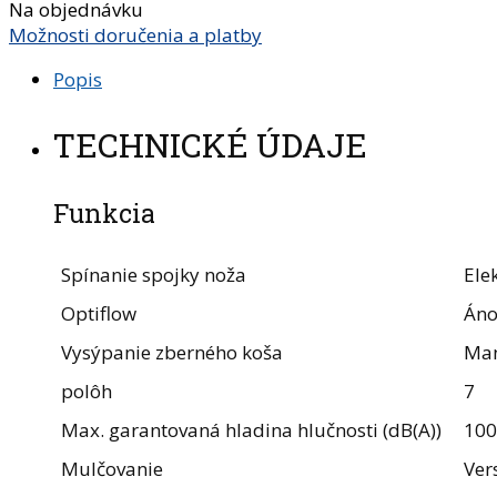
Na objednávku
Možnosti doručenia a platby
Popis
TECHNICKÉ ÚDAJE
Funkcia
Spínanie spojky noža
Ele
Optiflow
Án
Vysýpanie zberného koša
Ma
polôh
7
Max. garantovaná hladina hlučnosti (dB(A))
100
Mulčovanie
Ve