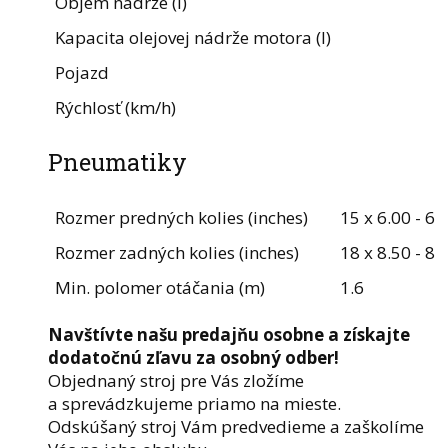
Objem nádrže (l)
Kapacita olejovej nádrže motora (l)
Pojazd
Rýchlosť (km/h)
Pneumatiky
Rozmer predných kolies (inches)
15 x 6.00 - 6
Rozmer zadných kolies (inches)
18 x 8.50 - 8
Min. polomer otáčania (m)
1.6
Navštívte našu predajňu osobne a získajte
dodatočnú zľavu za osobný odber!
Objednaný stroj pre Vás zložíme
a sprevádzkujeme priamo na mieste.
Odskúšaný stroj Vám predvedieme a zaškolíme