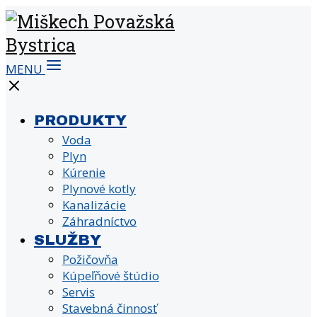
MENU
PRODUKTY
Voda
Plyn
Kúrenie
Plynové kotly
Kanalizácie
Záhradníctvo
SLUŽBY
Požičovňa
Kúpeľňové štúdio
Servis
Stavebná činnosť