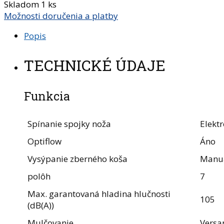
Skladom 1 ks
Možnosti doručenia a platby
Popis
TECHNICKÉ ÚDAJE
Funkcia
Spínanie spojky noža
Elekt
Optiflow
Áno
Vysýpanie zberného koša
Manu
polôh
7
Max. garantovaná hladina hlučnosti
105
(dB(A))
Mulčovanie
Vers