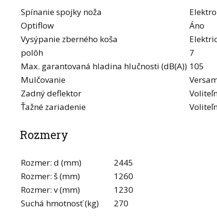
Spínanie spojky noža
Elektr
Optiflow
Áno
Vysýpanie zberného koša
Elektri
polôh
7
Max. garantovaná hladina hlučnosti (dB(A))
105
Mulčovanie
Versa
Zadný deflektor
Voliteľ
Ťažné zariadenie
Voliteľ
Rozmery
Rozmer: d (mm)
2445
Rozmer: š (mm)
1260
Rozmer: v (mm)
1230
Suchá hmotnosť (kg)
270