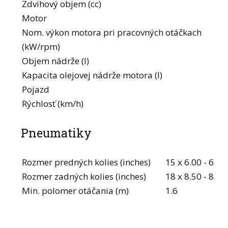
Zdvihový objem (cc)
Motor
Nom. výkon motora pri pracovných otáčkach
(kW/rpm)
Objem nádrže (l)
Kapacita olejovej nádrže motora (l)
Pojazd
Rýchlosť (km/h)
Pneumatiky
Rozmer predných kolies (inches)
15 x 6.00 - 6
Rozmer zadných kolies (inches)
18 x 8.50 - 8
Min. polomer otáčania (m)
1.6
Navštívte našu predajňu osobne a získajte