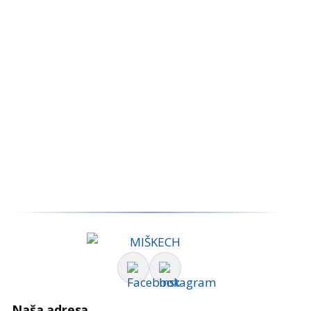
dodatočnú zľavu za osobný odber!
Objednaný stroj pre Vás zložíme
a sprevádzkujeme priamo na mieste.
Odskúšaný stroj Vám predvedieme
a zaškolíme Vás na jeho obsluhu.
Platbu môžete uskutočniť priamo na predajni
v hotovosti, alebo kartou .
Naša adresa