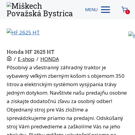
MENU
0
Honda HF 2625 HT
/
E-shop
/
HONDA
Pôsobivý a všestranný záhradný traktor je
vybavený veľkým zberným košom s objemom 350
litrov a elektrickým systémom vysýpania trávy
jedným dotykom. Navštívte našu predajňu osobne
a získajte dodatočnú zľavu za osobný odber!
Objednaný stroj pre Vás zložíme a
sprevádzkujeme priamo na predajni. Odskúšaný
stroj Vám predvedieme a zaškolíme Vás na jeho
obsluhu. Platbu môžete uskutočniť priamo na