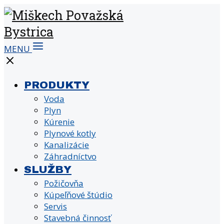
MENU
PRODUKTY
Voda
Plyn
Kúrenie
Plynové kotly
Kanalizácie
Záhradníctvo
SLUŽBY
Požičovňa
Kúpeľňové štúdio
Servis
Stavebná činnosť