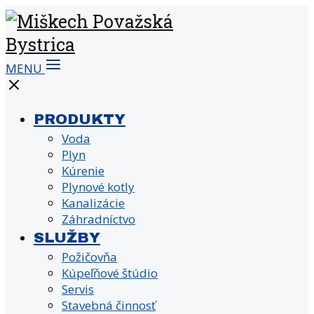
MENU
PRODUKTY
Voda
Plyn
Kúrenie
Plynové kotly
Kanalizácie
Záhradníctvo
SLUŽBY
Požičovňa
Kúpeľňové štúdio
Servis
Stavebná činnosť