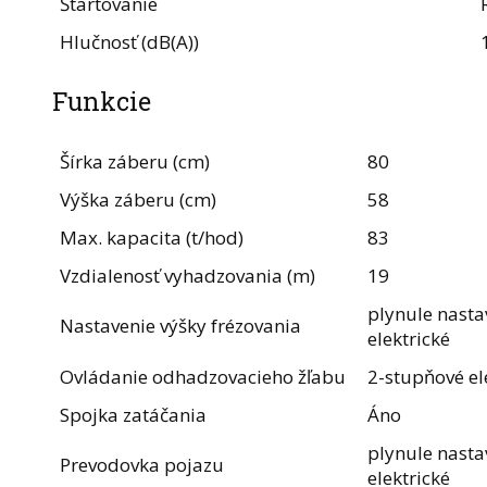
Štartovanie
Hlučnosť (dB(A))
Funkcie
Šírka záberu (cm)
80
Výška záberu (cm)
58
Max. kapacita (t/hod)
83
Vzdialenosť vyhadzovania (m)
19
plynule nastav
Nastavenie výšky frézovania
elektrické
Ovládanie odhadzovacieho žľabu
2-stupňové el
Spojka zatáčania
Áno
plynule nastav
Prevodovka pojazu
elektrické