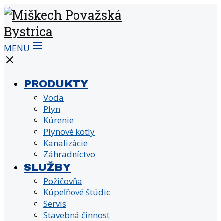
MENU
PRODUKTY
Voda
Plyn
Kúrenie
Plynové kotly
Kanalizácie
Záhradníctvo
SLUŽBY
Požičovňa
Kúpeľňové štúdio
Servis
Stavebná činnosť