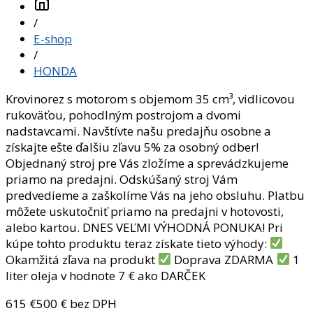
/
E-shop
/
HONDA
Krovinorez s motorom s objemom 35 cm³, vidlicovou
rukoväťou, pohodlným postrojom a dvomi
nadstavcami. Navštívte našu predajňu osobne a
získajte ešte ďalšiu zľavu 5% za osobný odber!
Objednaný stroj pre Vás zložíme a sprevádzkujeme
priamo na predajni. Odskúšaný stroj Vám
predvedieme a zaškolíme Vás na jeho obsluhu. Platbu
môžete uskutočniť priamo na predajni v hotovosti,
alebo kartou. DNES VEĽMI VÝHODNÁ PONUKA! Pri
kúpe tohto produktu teraz získate tieto výhody:
Okamžitá zľava na produkt
Doprava ZDARMA
1
liter oleja v hodnote 7 € ako DARČEK
615
€
500
€ bez DPH