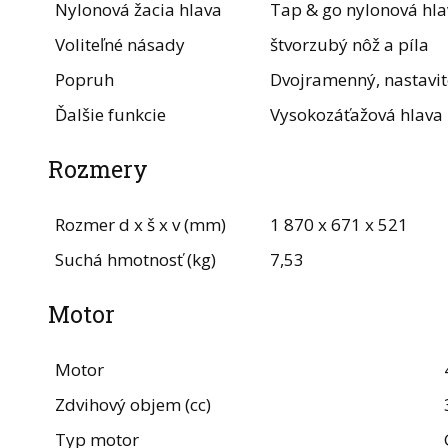
Nylonová žacia hlava
Tap & go nylonová hla
Voliteľné násady
štvorzubý nôž a píla
Popruh
Dvojramenný, nastavit
Ďalšie funkcie
Vysokozáťažová hlava
Rozmery
Rozmer d x š x v (mm)
1 870 x 671 x 521
Suchá hmotnosť (kg)
7,53
Motor
Motor
Zdvihový objem (cc)
Typ motor