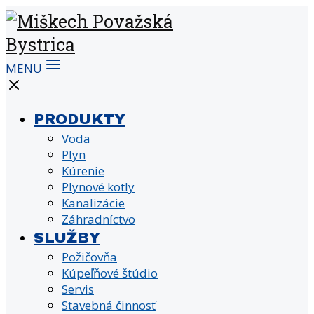
MENU
PRODUKTY
Voda
Plyn
Kúrenie
Plynové kotly
Kanalizácie
Záhradníctvo
SLUŽBY
Požičovňa
Kúpeľňové štúdio
Servis
Stavebná činnosť