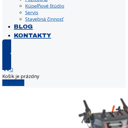
Kúpeľňové štúdio
Servis
Stavebná činnosť
BLOG
KONTAKTY
E-shop
0
Košík je prázdny
Do košíka