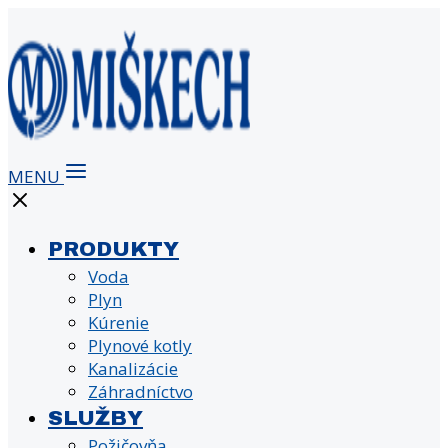
MENU
PRODUKTY
Voda
Plyn
Kúrenie
Plynové kotly
Kanalizácie
Záhradníctvo
SLUŽBY
Požičovňa