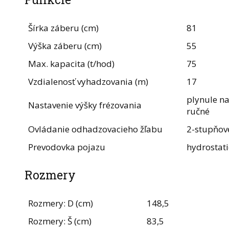
Šírka záberu (cm)
81
Výška záberu (cm)
55
Max. kapacita (t/hod)
75
Vzdialenosť vyhadzovania (m)
17
plynule na
Nastavenie výšky frézovania
ručné
Ovládanie odhadzovacieho žľabu
2-stupňové
Prevodovka pojazu
hydrostati
Rozmery
Rozmery: D (cm)
148,5
Rozmery: Š (cm)
83,5